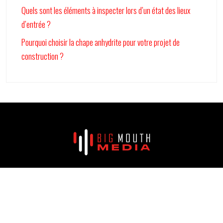
Quels sont les éléments à inspecter lors d’un état des lieux
d’entrée ?
Pourquoi choisir la chape anhydrite pour votre projet de
construction ?
Premier portail d’informations sur les actualités !
Plan du site